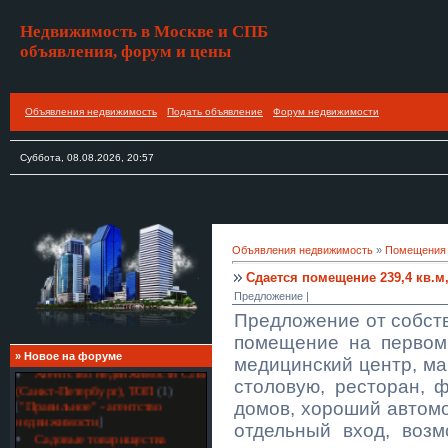
Недвижимость в Москве и СПБ
объявления, форум и цены
Объявления недвижимость
Подать объявление
Форум недвижимости
Суббота, 08.08.2026, 20:57
Объявления недвижимость
»
Помещения
Сдается помещение 239,4 кв.м
Предложение |
Предложение от собст
помещение на первом
»
Новое на форуме
медицинский центр, ма
Агентство недвижимости СПБ
столовую, ресторан, ф
(Санкт-Петербург), ТОП
(1)
[
"Правильное" - агентство
домов, хороший автом
недвижимости
]
отдельный вход, воз
Садовые товарищества